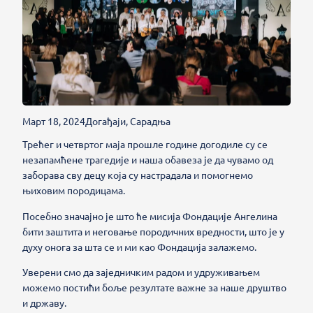
Март 18, 2024
Догађаји
,
Сарадња
Трећег и четвртог маја прошле године догодиле су се
незапамћене трагедије и наша обавеза је да чувамо од
заборава сву децу која су настрадала и помогнемо
њиховим породицама.
Посебно значајно је што ће мисија Фондације Ангелина
бити заштита и неговање породичних вредности, што је у
духу онога за шта се и ми као Фондација залажемо.
Уверени смо да заједничким радом и удруживањем
можемо постићи боље резултате важне за наше друштво
и државу.