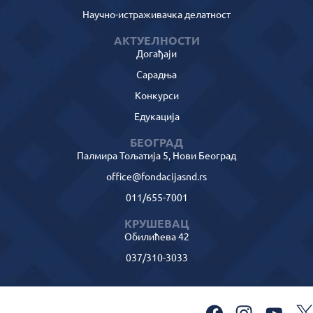
Научно-истраживачка делатност
АКТУЕЛНОСТИ
Догађаји
Сарадња
Конкурси
Едукација
БЕОГРАД
Палмира Тољатија 5, Нови Београд
office@fondacijasnd.rs
011/655-7001
КРУШЕВАЦ
Обилићева 42
037/310-3033