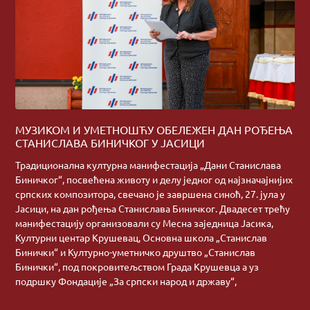
МУЗИКОМ И УМЕТНОШЋУ ОБЕЛЕЖЕН ДАН РОЂЕЊА
СТАНИСЛАВА БИНИЧКОГ У ЈАСИЦИ
Традиционална културна манифестација „Дани Станислава
Биничког“, посвећена животу и делу једног од најзначајнијих
српских композитора, свечано је завршена синоћ, 27. јула у
Јасици, на дан рођења Станислава Биничког. Двадесет трећу
манифестацију организовали су Месна заједница Јасика,
Културни центар Крушевац, Основна школа „Станислав
Бинички“ и Културно-уметничко друштво „Станислав
Бинички“, под покровитељством Града Крушевца а уз
подршку Фондације „За српски народ и државу“,