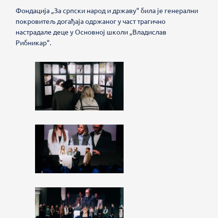
Фондација „За српски народ и државу“ била је генерални
покровитељ догађаја одржаног у част трагично
настрадале деце у Основној школи „Владислав
Рибникар“.