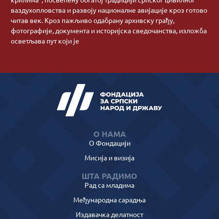
ваздухопловства и развоју националне авијације кроз готово
читав век. Кроз пажљиво одабрану архивску грађу,
фотографије, документа и историјска сведочанства, изложба
осветљава пут који је
О НАМА
О Фондацији
Мисија и визија
ШТА РАДИМО
Рад са младима
Међународна сарадња
Издавачка делатност