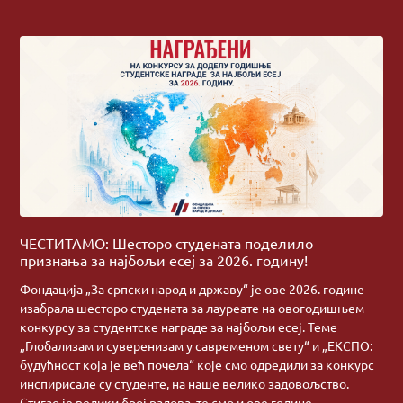
ЧЕСТИТАМО: Шесторо студената поделило
признања за најбољи есеј за 2026. годину!
Фондација „За српски народ и државу“ је ове 2026. године
изабрала шесторо студената за лауреате на овогодишњем
конкурсу за студентске награде за најбољи есеј. Теме
„Глобализам и суверенизам у савременом свету“ и „ЕКСПО:
будућност која је већ почела“ које смо одредили за конкурс
инспирисале су студенте, на наше велико задовољство.
Стигао је велики број радова, те смо и ове године