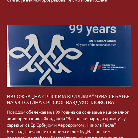
ИЗЛОЖБА „НА СРПСКИМ КРИЛИМА“ ЧУВА СЕЋАЊЕ
НА 99 ГОДИНА СРПСКОГ ВАЗДУХОПЛОВСТВА
Поводом обележавања 99 година од оснивања националног
авио-превозника, Фондација “За српски народ и државу”, у
сарадњи са Ер Србијом и Аеродромом „Никола Тесла“
Београд, свечано је отворила изложбу „На српским
крилима“, посвећену богатој традицији српског цивилног