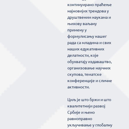
континуирано праћење
најновијих трендова у
друштвеним наукама и
њихову ваљану
примену у
формулисању нашег
рада са младима и свих
наших едукативних
делатности, које
обухватају издаваштво,
организовање научних
скупова, тематске
конференције и сличне
активности.
Циљ је што бржи и што
квалитетнији развој
Србије и њено
равноправно
укључивање у глобалну