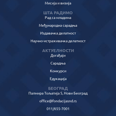
Мисија и визија
ШТА РАДИМО
Рад са младима
Међународна сарадња
Издавачка делатност
Научно-истраживачка делатност
АКТУЕЛНОСТИ
Догађаји
Сарадња
Конкурси
Едукација
БЕОГРАД
Палмира Тољатија 5, Нови Београд
office@fondacijasnd.rs
011/655-7001