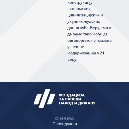
конструкцију
економских,
цивилизацијских и
укупних људских
достигнућа. Верујемо и
да ћемо тако моћи да
одговоримо на изазове
успешне
модернизације у 21.
веку.
О НАМА
О Фондацији