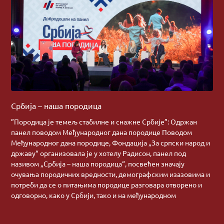
Србија – наша породица
”Породица је темељ стабилне и снажне Србије”: Одржан
панел поводом Међународног дана породице Поводом
Међународног дана породице, Фондација „За српски народ и
државу“ организовала је у хотелу Радисон, панел под
називом „Србија – наша породица“, посвећен значају
очувања породичних вредности, демографским изазовима и
потреби да се о питањима породице разговара отворено и
одговорно, како у Србији, тако и на међународном