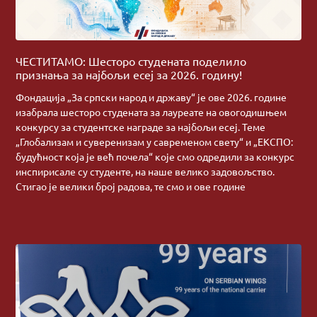
ЧЕСТИТАМО: Шесторо студената поделило
признања за најбољи есеј за 2026. годину!
Фондација „За српски народ и државу“ је ове 2026. године
изабрала шесторо студената за лауреате на овогодишњем
конкурсу за студентске награде за најбољи есеј. Теме
„Глобализам и суверенизам у савременом свету“ и „ЕКСПО:
будућност која је већ почела“ које смо одредили за конкурс
инспирисале су студенте, на наше велико задовољство.
Стигао је велики број радова, те смо и ове године