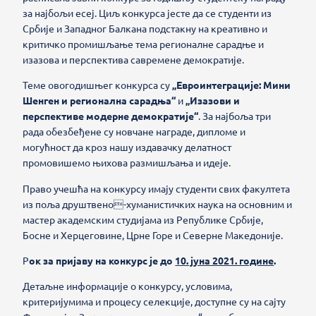
за најбољи есеј. Циљ конкурса јесте да се студенти из
Србије и Западног Балкана подстакну на креативно и
критичко промишљање тема регионалне сарадње и
изазова и перспектива савремене демократије.
Теме овогодишњег конкурса су
„Евроинтеграције: Мини
Шенген и регионална сарадња“
и
„Изазови и
перспективе модерне демократије“
. За најбоља три
рада
обезбеђене су новчане награде, дипломе и
могућност да кроз нашу издавачку делатност
промовишемо њихова размишљања и идеје.
Право учешћа на конкурсу имају студенти свих факултета
из поља друштвено-хуманистичких наука на основним и
мастер академским студијама из Републике Србије,
Босне и Херцеговине, Црне Горе и Северне Македоније.
Р
ок за пријаву на конкурс је до
10. јуна 2021. године
.
Детаљне информације о конкурсу, условима,
критеријумима и процесу селекције,
доступне су на сајту