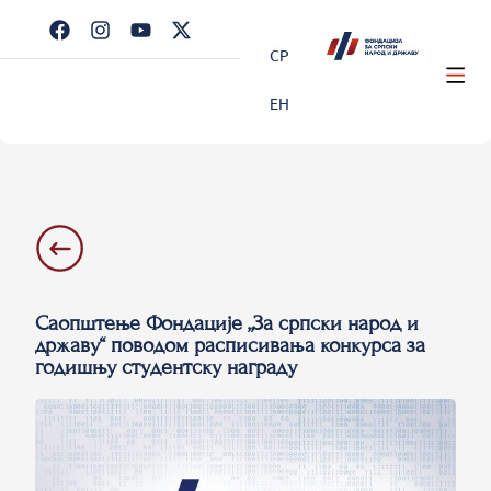
СР
ЕН
Саопштење Фондације „За српски народ и
државу“ поводом расписивања конкурса за
годишњу студентску награду