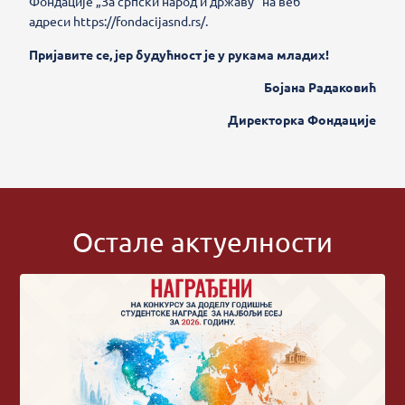
Фондације „За српски народ и државу“ на веб
адреси
https://fondacijasnd.rs/
.
Пријавите се, јер будућност је у рукама младих!
Бојана Радаковић
Директорка Фондације
Остале актуелности