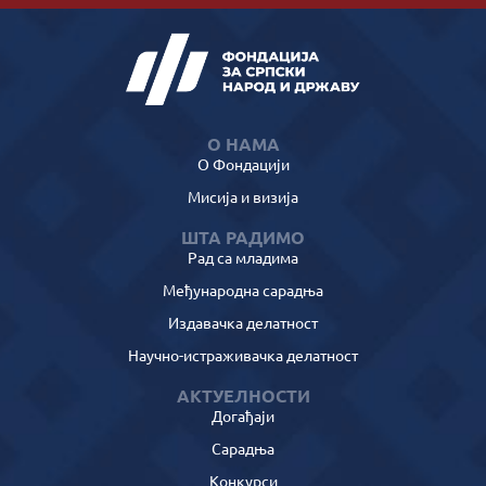
О НАМА
О Фондацији
Мисија и визија
ШТА РАДИМО
Рад са младима
Међународна сарадња
Издавачка делатност
Научно-истраживачка делатност
АКТУЕЛНОСТИ
Догађаји
Сарадња
Конкурси