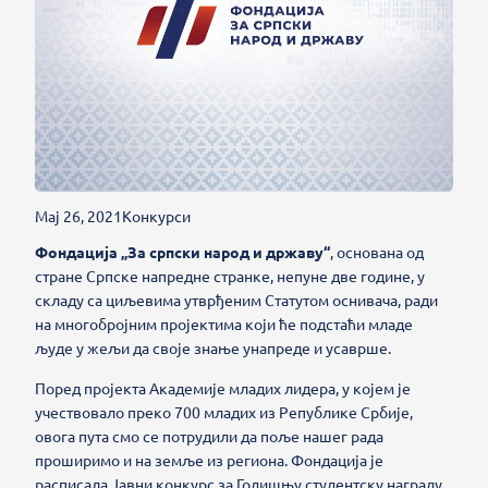
Мај 26, 2021
Конкурси
Фондација „За српски народ и државу“
, основана од
стране Српске напредне странке,
непуне две године, у
складу са циљевима утврђеним Статутом оснивача, ради
на многобројним пројектима који ће подстаћи младе
људе у жељи да своје знање унапреде и усаврше.
Поред пројекта Академије младих лидера, у којем је
учествовало преко 700 младих из Републике Србије,
овога пута смо се потрудили да поље нашег рада
проширимо и на земље из региона. Фондација је
расписала Јавни конкурс за Годишњу студентску награду