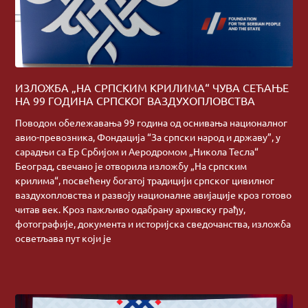
ИЗЛОЖБА „НА СРПСКИМ КРИЛИМА“ ЧУВА СЕЋАЊЕ
НА 99 ГОДИНА СРПСКОГ ВАЗДУХОПЛОВСТВА
Поводом обележавања 99 година од оснивања националног
авио-превозника, Фондација “За српски народ и државу”, у
сарадњи са Ер Србијом и Аеродромом „Никола Тесла“
Београд, свечано је отворила изложбу „На српским
крилима“, посвећену богатој традицији српског цивилног
ваздухопловства и развоју националне авијације кроз готово
читав век. Кроз пажљиво одабрану архивску грађу,
фотографије, документа и историјска сведочанства, изложба
осветљава пут који је