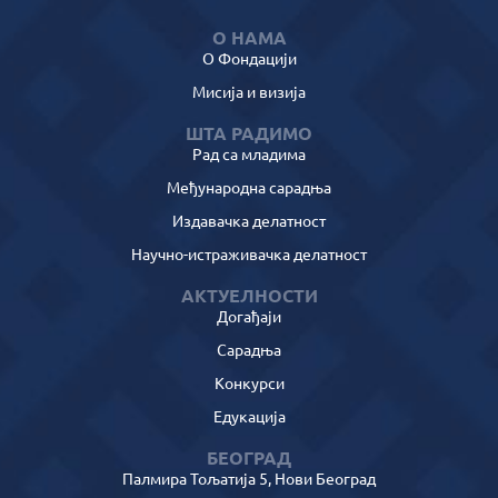
О НАМА
О Фондацији
Мисија и визија
ШТА РАДИМО
Рад са младима
Међународна сарадња
Издавачка делатност
Научно-истраживачка делатност
АКТУЕЛНОСТИ
Догађаји
Сарадња
Конкурси
Едукација
БЕОГРАД
Палмира Тољатија 5, Нови Београд