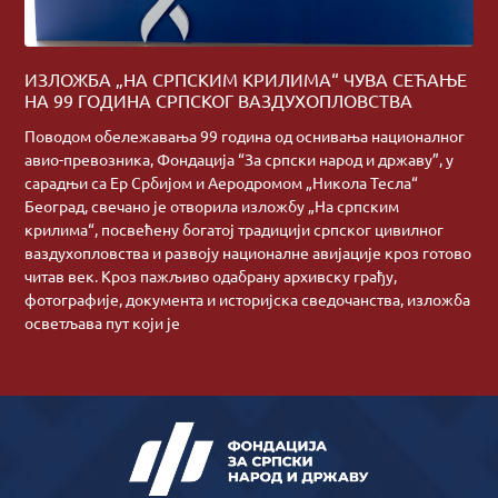
ИЗЛОЖБА „НА СРПСКИМ КРИЛИМА“ ЧУВА СЕЋАЊЕ
НА 99 ГОДИНА СРПСКОГ ВАЗДУХОПЛОВСТВА
Поводом обележавања 99 година од оснивања националног
авио-превозника, Фондација “За српски народ и државу”, у
сарадњи са Ер Србијом и Аеродромом „Никола Тесла“
Београд, свечано је отворила изложбу „На српским
крилима“, посвећену богатој традицији српског цивилног
ваздухопловства и развоју националне авијације кроз готово
читав век. Кроз пажљиво одабрану архивску грађу,
фотографије, документа и историјска сведочанства, изложба
осветљава пут који је