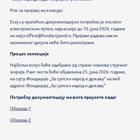
Рок за пријаву на конкурс
Есеј са пратећом документацијом потребно је послати
електронским путем, најкасније до 10. јуна 2026. године
на мејл office@fondacijasnd.rs. Пријаве радова након
назначеног датума неће бити разматране.
Процес селекције
Најбољи есеји биће одабрани од стране чланова стручног
жирија. Ранг листа биће објављена 25. јуна 2026. године,
на сајту Фондације „За српски народ и државу“ на веб
адреси .Фондација „За српски народ и државу“
Потребну документацију можете преузети овде:
Образац 1
Образац 2