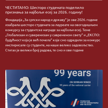
ЧЕСТИТАМО: Шесторо студената поделило
признања за најбољи есеј за 2026. годину!
Фондација „За српски народ и државу“ је ове 2026. године
изабрала шесторо студената за лауреате на овогодишњем
конкурсу за студентске награде за најбољи есеј. Теме
„Глобализам и суверенизам у савременом свету“ и „ЕКСПО:
будућност која је већ почела“ које смо одредили за конкурс
инспирисале су студенте, на наше велико задовољство.
Стигао је велики број радова, те смо и ове године