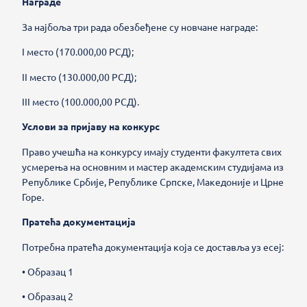
Награде
За најбоља три рада обезбеђене су новчане награде:
I место (170.000,00 РСД);
II место (130.000,00 РСД);
III место (100.000,00 РСД).
Услови за пријаву на конкурс
Право учешћа на конкурсу имају студенти факултета свих
усмерења на основним и мастер академским студијама из
Републике Србије, Републике Српске, Македоније и Црне
Горе.
Пратећа документација
Потребна пратећа документација која се доставља уз есеј:
• Образац 1
• Образац 2