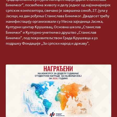
Биничког“, посвећена животу и делу једног од најзначајнијих
српских композитора, свечано је завршена синоћ, 27. јула у
Јасици, на дан рођења Станислава Биничког. Двадесет трећу
манифестацију организовали су Месна заједница Јасика,
Културни центар Крушевац, Основна школа „Станислав
Бинички“ и Културно-уметничко друштво „Станислав
Бинички“, под покровитељством Града Крушевца а уз
подршку Фондације „За српски народ и државу“,