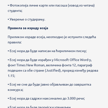
• Фотокопија личне карте или пасоша (извод из читача)
студента;
• Уверење о студирању.
Правила за израду есеја
Приликом израде есеја, неопходно је испунити следећа
правила:
• Есеј мора да буде написан на ћириличном писму;
• Есеј мора да буде израђен у Microsoft Office Word-у,
фонт Times New Roman, величина фонта 12, параграф
подешен са обе стране (Justified), проред између редова
1.15;
• Есеј не сме да буде јавно објављиван до завршетка
конкурса;
• Есеј мора да садржи максимално до 3.000 речи;
• Есеј мора да буде теоријски утемељен.