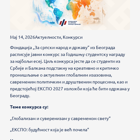
Мај 14, 2026
Актуелности
,
Конкурси
Фондација „За српски народ и државу“ из Београда
расписује јавни конкурс за Годишњу студентску награду
за најбољи есеј. Циљ конкурса јесте да се студенти из
Србије и Балкана подстакну на креативно и критичко
промишљање о актуелним глобалним изазовима,
савременим политичким и друштвеним процесима, као и
предстојећој ЕКСПО 2027 изложби која ће бити одржана у
Београду.
Теме конкурса су:
„Глобализам и суверенизам у савременом свету“
„ЕКСПО: будућност која је већ почела“